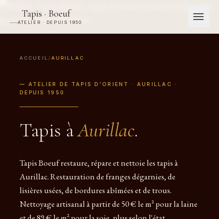
Tapis · Boeuf
ATELIER · DEPUIS 1950
ACCUEIL
/
AURILLAC
— ATELIER DE TAPIS D'ORIENT · AURILLAC ·
DEPUIS 1950
Tapis à
Aurillac
.
Tapis Boeuf restaure, répare et nettoie les tapis à
Aurillac. Restauration de franges dégarnies, de
lisières usées, de bordures abîmées et de trous.
Nettoyage artisanal à partir de 50 € le m² pour la laine
et de 89 € le m² pour la soie, plus selon l'état.