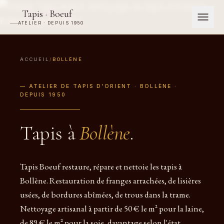
Tapis · Boeuf
ATELIER · DEPUIS 1950
ACCUEIL
/
BOLLÈNE
— ATELIER DE TAPIS D'ORIENT · BOLLÈNE ·
DEPUIS 1950
Tapis à
Bollène
.
Tapis Boeuf restaure, répare et nettoie les tapis à
Bollène. Restauration de franges arrachées, de lisières
usées, de bordures abîmées, de trous dans la trame.
Nettoyage artisanal à partir de 50 € le m² pour la laine,
de 89 € le m² pour la soie, davantage selon l'état.