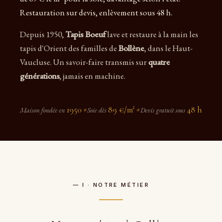
Restauration sur devis, enlèvement sous 48 h.
Depuis 1950,
Tapis Boeuf
lave et restaure à la main les
tapis d'Orient des familles de
Bollène
, dans le Haut-
Vaucluse. Un savoir-faire transmis sur
quatre
générations
, jamais en machine.
1950
89 €/m²
48 h
Maison fondée en
✦
Soie dès
✦
Devis gratuit sous
— I · NOTRE MÉTIER