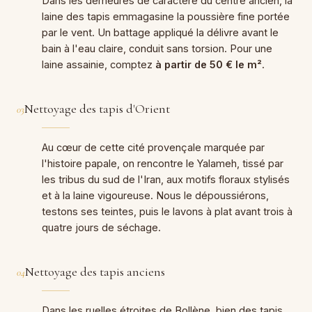
Dans les demeures de caractère du centre ancien, la
laine des tapis emmagasine la poussière fine portée
par le vent. Un battage appliqué la délivre avant le
bain à l'eau claire, conduit sans torsion. Pour une
laine assainie, comptez
à partir de 50 € le m²
.
Nettoyage des tapis d'Orient
03
Au cœur de cette cité provençale marquée par
l'histoire papale, on rencontre le Yalameh, tissé par
les tribus du sud de l'Iran, aux motifs floraux stylisés
et à la laine vigoureuse. Nous le dépoussiérons,
testons ses teintes, puis le lavons à plat avant trois à
quatre jours de séchage.
Nettoyage des tapis anciens
04
Dans les ruelles étroites de Bollène, bien des tapis