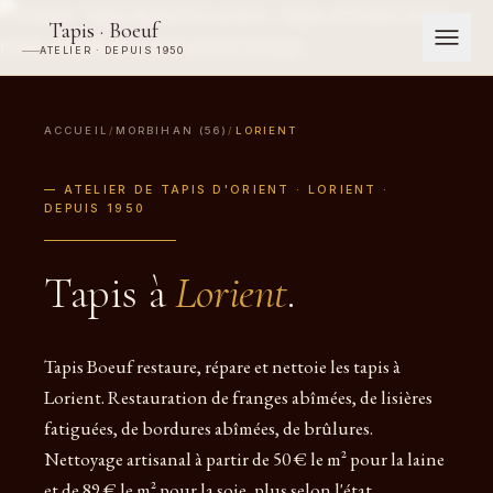
Tapis · Boeuf
ATELIER · DEPUIS 1950
ACCUEIL
/
MORBIHAN (56)
/
LORIENT
— ATELIER DE TAPIS D'ORIENT · LORIENT ·
DEPUIS 1950
Tapis à
Lorient
.
Tapis Boeuf restaure, répare et nettoie les tapis à
Lorient. Restauration de franges abîmées, de lisières
fatiguées, de bordures abîmées, de brûlures.
Nettoyage artisanal à partir de 50 € le m² pour la laine
et de 89 € le m² pour la soie, plus selon l'état.