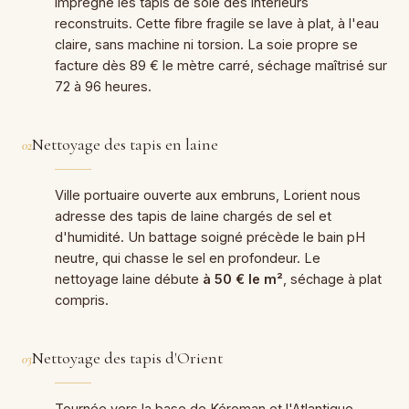
imprègne les tapis de soie des intérieurs
reconstruits. Cette fibre fragile se lave à plat, à l'eau
claire, sans machine ni torsion. La soie propre se
facture dès 89 € le mètre carré, séchage maîtrisé sur
72 à 96 heures.
Nettoyage des tapis en laine
02
Ville portuaire ouverte aux embruns, Lorient nous
adresse des tapis de laine chargés de sel et
d'humidité. Un battage soigné précède le bain pH
neutre, qui chasse le sel en profondeur. Le
nettoyage laine débute
à 50 € le m²
, séchage à plat
compris.
Nettoyage des tapis d'Orient
03
Tournée vers la base de Kéroman et l'Atlantique,