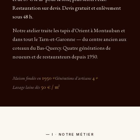
Restauration sur devis. Devis gratuit et enlèvement
sous 48 h.
Notre atelier traite les tapis d'Orient à Montauban et
dans tout le Tarn-et-Garonne — du centre ancien aux
coteaux du Bas-Quercy. Quatre générations de
noueurs et de restaurateurs depuis 1950.
1950
4
Maison fondée en
✦
Générations d'artisans
✦
50 € / m²
Lavage laine dès
— I · NOTRE MÉTIER