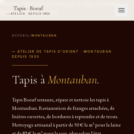
Tapis · Boeuf
ATELIER · DEPUIS 1950
ACCUEIL
/
MONTAUBAN
— ATELIER DE TAPIS D'ORIENT · MONTAUBAN ·
DEPUIS 1950
Tapis à
Montauban
.
Tapis Boeuf restaure, répare et nettoie les tapis à
Montauban. Restauration de franges arrachées, de
lisières ouvertes, de bordures à reprendre et de trous.
Nettoyage artisanal à partir de 50 € le m² pour la laine
et de 89 € le m² pour la soie, plus selon l'état.