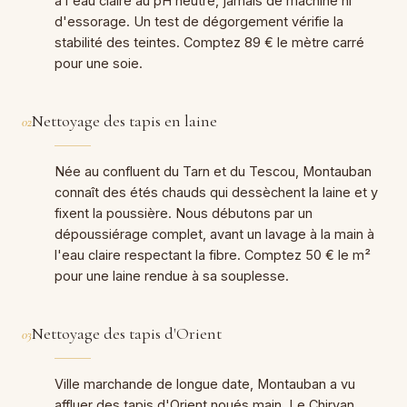
à l'eau claire au pH neutre, jamais de machine ni
d'essorage. Un test de dégorgement vérifie la
stabilité des teintes. Comptez 89 € le mètre carré
pour une soie.
Nettoyage des tapis en laine
02
Née au confluent du Tarn et du Tescou, Montauban
connaît des étés chauds qui dessèchent la laine et y
fixent la poussière. Nous débutons par un
dépoussiérage complet, avant un lavage à la main à
l'eau claire respectant la fibre. Comptez 50 € le m²
pour une laine rendue à sa souplesse.
Nettoyage des tapis d'Orient
03
Ville marchande de longue date, Montauban a vu
affluer des tapis d'Orient noués main. Le Chirvan,