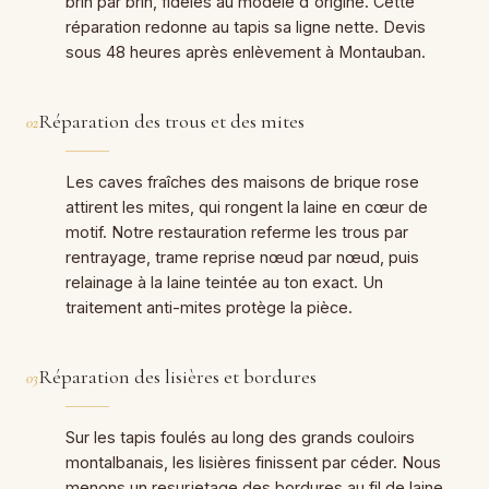
brin par brin, fidèles au modèle d'origine. Cette
réparation redonne au tapis sa ligne nette. Devis
sous 48 heures après enlèvement à Montauban.
Réparation des trous et des mites
02
Les caves fraîches des maisons de brique rose
attirent les mites, qui rongent la laine en cœur de
motif. Notre restauration referme les trous par
rentrayage, trame reprise nœud par nœud, puis
relainage à la laine teintée au ton exact. Un
traitement anti-mites protège la pièce.
Réparation des lisières et bordures
03
Sur les tapis foulés au long des grands couloirs
montalbanais, les lisières finissent par céder. Nous
menons un resurjetage des bordures au fil de laine