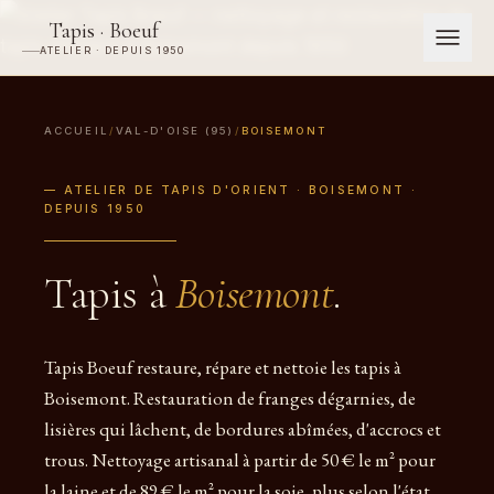
Tapis · Boeuf
ATELIER · DEPUIS 1950
ACCUEIL
/
VAL-D'OISE (95)
/
BOISEMONT
— ATELIER DE TAPIS D'ORIENT · BOISEMONT ·
DEPUIS 1950
Tapis à
Boisemont
.
Tapis Boeuf restaure, répare et nettoie les tapis à
Boisemont. Restauration de franges dégarnies, de
lisières qui lâchent, de bordures abîmées, d'accrocs et
trous. Nettoyage artisanal à partir de 50 € le m² pour
la laine et de 89 € le m² pour la soie, plus selon l'état.