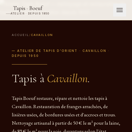
Tapis · Boeuf
ATELIER · DEPUIS 1950
ACCUEIL
/
CAVAILLON
— ATELIER DE TAPIS D'ORIENT · CAVAILLON ·
DEPUIS 1950
Tapis à
Cavaillon
.
Tapis Boeuf restaure, répare et nettoie les tapis à
Cavaillon. Restauration de franges arrachées, de
lisières usées, de bordures usées et d'accrocs et trous.
Nettoyage artisanal à partir de 50 € le m² pour la laine,
de 89 € le m² pour la soie, davantage selon l'état.