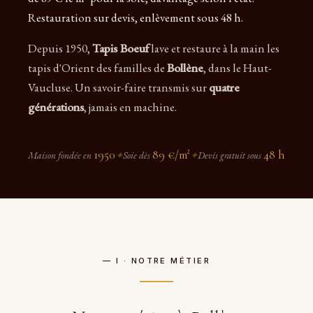
Restauration sur devis, enlèvement sous 48 h.
Depuis 1950,
Tapis Boeuf
lave et restaure à la main les
tapis d'Orient des familles de
Bollène
, dans le Haut-
Vaucluse. Un savoir-faire transmis sur
quatre
générations
, jamais en machine.
1950
89 €/m²
48 h
Maison fondée en
✦
Soie dès
✦
Devis gratuit sous
— I · NOTRE MÉTIER