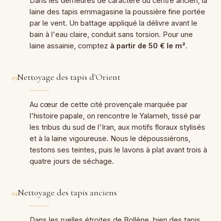
Dans les demeures de caractère du centre ancien, la
laine des tapis emmagasine la poussière fine portée
par le vent. Un battage appliqué la délivre avant le
bain à l'eau claire, conduit sans torsion. Pour une
laine assainie, comptez
à partir de 50 € le m²
.
Nettoyage des tapis d'Orient
03
Au cœur de cette cité provençale marquée par
l'histoire papale, on rencontre le Yalameh, tissé par
les tribus du sud de l'Iran, aux motifs floraux stylisés
et à la laine vigoureuse. Nous le dépoussiérons,
testons ses teintes, puis le lavons à plat avant trois à
quatre jours de séchage.
Nettoyage des tapis anciens
04
Dans les ruelles étroites de Bollène, bien des tapis