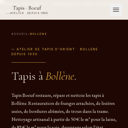
Tapis · Boeuf
ATELIER · DEPUIS 1950
ACCUEIL
/
BOLLÈNE
— ATELIER DE TAPIS D'ORIENT · BOLLÈNE ·
DEPUIS 1950
Tapis à
Bollène
.
Tapis Boeuf restaure, répare et nettoie les tapis à
Bollène. Restauration de franges arrachées, de lisières
usées, de bordures abîmées, de trous dans la trame.
Nettoyage artisanal à partir de 50 € le m² pour la laine,
de 89 € le m² pour la soie, davantage selon l'état.