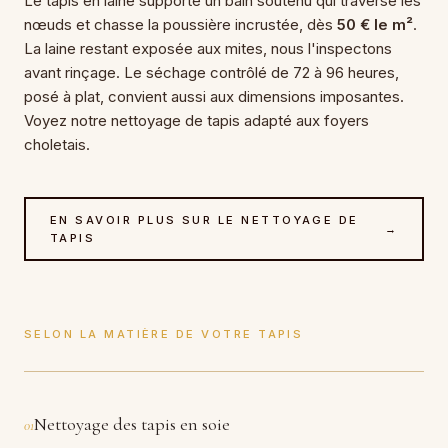
Le tapis en laine supporte un bain soutenu qui traverse les
nœuds et chasse la poussière incrustée, dès
50 € le m²
.
La laine restant exposée aux mites, nous l'inspectons
avant rinçage. Le séchage contrôlé de 72 à 96 heures,
posé à plat, convient aussi aux dimensions imposantes.
Voyez notre nettoyage de tapis adapté aux foyers
choletais.
EN SAVOIR PLUS SUR LE NETTOYAGE DE
→
TAPIS
SELON LA MATIÈRE DE VOTRE TAPIS
Nettoyage des tapis en soie
01