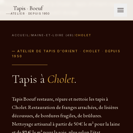
Tapis · Boeuf
ATELIER · DEPUIS 1950
ACCUEIL
/
MAINE-ET-LOIRE (49)
/
CHOLET
— ATELIER DE TAPIS D'ORIENT · CHOLET · DEPUIS
1950
Tapis à
Cholet
.
Tapis Boeuf restaure, répare et nettoie les tapis à
Cholet. Restauration de franges arrachées, de lisières
décousues, de bordures fragiles, de brûlures.
Nettoyage artisanal à partir de 50 € le m² pour la laine
et de 89 € le m² pour la soie, plus selon l'état.