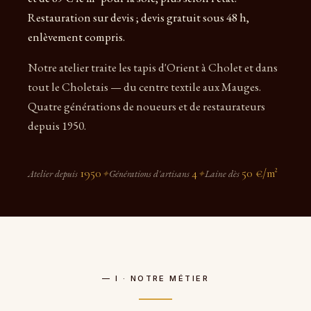
Restauration sur devis ; devis gratuit sous 48 h,
enlèvement compris.
Notre atelier traite les tapis d'Orient à Cholet et dans
tout le Choletais — du centre textile aux Mauges.
Quatre générations de noueurs et de restaurateurs
depuis 1950.
1950
4
50 €/m²
Atelier depuis
✦
Générations d'artisans
✦
Laine dès
— I · NOTRE MÉTIER