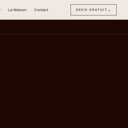
n
La Maison
Contact
DEVIS GRATUIT
→
▾
▾