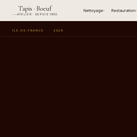
Tapis · Boeuf
Nettoyage
Restauration
▾
▾
ATELIER · DEPUIS 1950
ÎLE-DE-FRANCE
·
2026