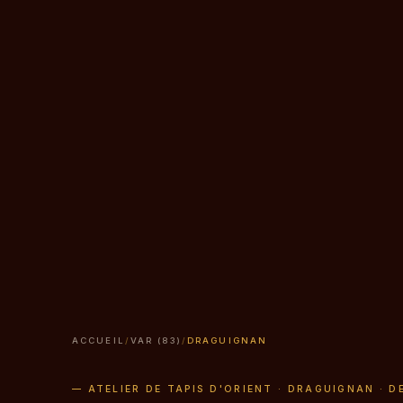
ACCUEIL
/
VAR (83)
/
DRAGUIGNAN
— ATELIER DE TAPIS D'ORIENT · DRAGUIGNAN · D