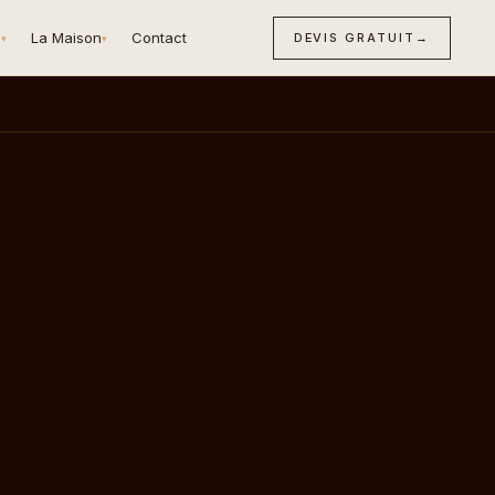
n
La Maison
Contact
DEVIS GRATUIT
→
▾
▾