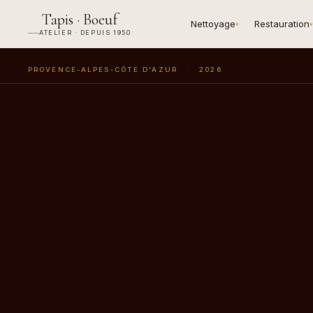
Tapis · Boeuf
Nettoyage
Restauration
▾
▾
ATELIER · DEPUIS 1950
PROVENCE-ALPES-CÔTE D'AZUR
·
2026