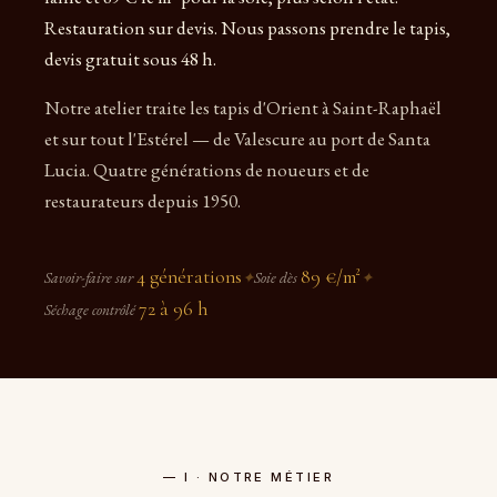
Restauration sur devis. Nous passons prendre le tapis,
devis gratuit sous 48 h.
Notre atelier traite les tapis d'Orient à Saint-Raphaël
et sur tout l'Estérel — de Valescure au port de Santa
Lucia. Quatre générations de noueurs et de
restaurateurs depuis 1950.
4 générations
89 €/m²
Savoir-faire sur
✦
Soie dès
✦
72 à 96 h
Séchage contrôlé
— I · NOTRE MÉTIER