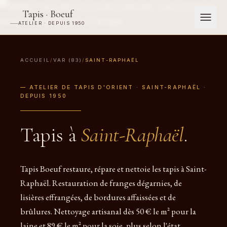
Tapis · Boeuf
ATELIER · DEPUIS 1950
ACCUEIL
/
VAR (83)
/
SAINT-RAPHAËL
— ATELIER DE TAPIS D'ORIENT · SAINT-RAPHAËL ·
DEPUIS 1950
Tapis à
Saint-Raphaël
.
Tapis Boeuf restaure, répare et nettoie les tapis à Saint-
Raphaël. Restauration de franges dégarnies, de
lisières effrangées, de bordures affaissées et de
brûlures. Nettoyage artisanal dès 50 € le m² pour la
laine et 89 € le m² pour la soie, plus selon l'état.