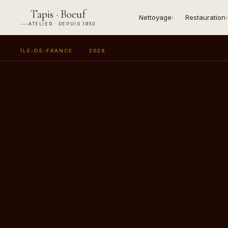
Tapis · Boeuf
Nettoyage
Restauration
▾
▾
ATELIER · DEPUIS 1950
ÎLE-DE-FRANCE
·
2026