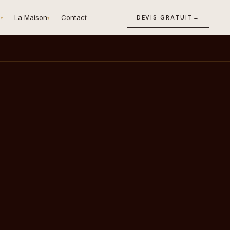
n
La Maison
Contact
DEVIS GRATUIT
→
▾
▾