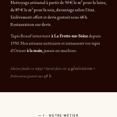
Nettoyage artisanal à partir de 50 € le m² pour la laine,
de 89 € le m² pour la soie, davantage selon l'état.
Enlèvement offert et devis gratuit sous 48 h.
Restauration sur devis.
Tapis Boeuf intervient
à La Frette-sur-Seine
depuis
1950. Nos artisans nettoient et restaurent vos tapis
d'Orient
à la main
, jamais en machine.
1950
4 générations
Maison fondée en
✦
Savoir-faire sur
✦
48 h
Enlèvement gratuit sous
— I · NOTRE MÉTIER