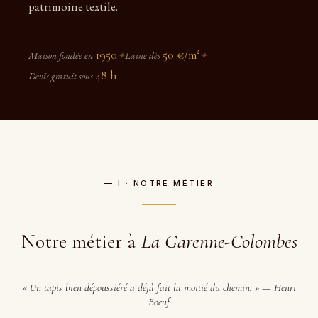
patrimoine textile.
1950
50 €/m²
Maison fondée en
✦
Laine dès
✦
48 h
Devis gratuit sous
— I · NOTRE MÉTIER
Notre métier à
La Garenne-Colombes
« Un tapis bien dépoussiéré a déjà fait la moitié du chemin. » — Henri
Boeuf