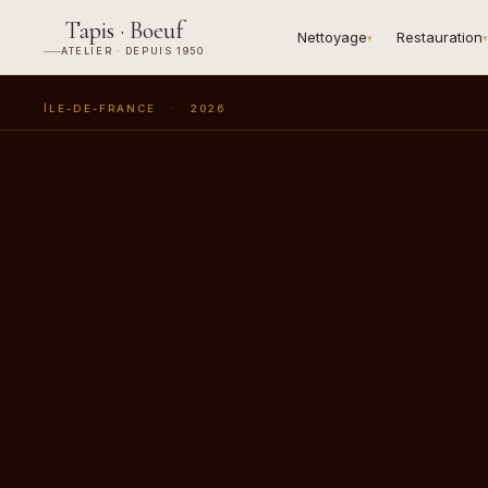
Tapis · Boeuf
Nettoyage
Restauration
▾
▾
ATELIER · DEPUIS 1950
ÎLE-DE-FRANCE
·
2026