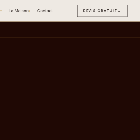
n
La Maison
Contact
DEVIS GRATUIT
→
▾
▾