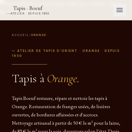
Tapis · Boeuf
ATELIER · DEPUIS 1950
ACCUEIL
/
ORANGE
— ATELIER DE TAPIS D'ORIENT · ORANGE · DEPUIS
1950
Tapis à
Orange
.
Tapis Boeuf restaure, répare et nettoie les tapis à
Orange. Restauration de franges usées, de lisières
ouvertes, de bordures affaissées et d'accrocs.
Nettoyage artisanal à partir de 50 € le m² pour la laine,
de 89 € le m² pour la soie, davantage selon l'état. Devis