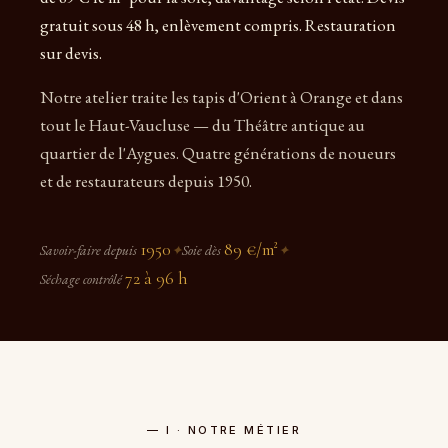
gratuit sous 48 h, enlèvement compris. Restauration
sur devis.
Notre atelier traite les tapis d'Orient à Orange et dans
tout le Haut-Vaucluse — du Théâtre antique au
quartier de l'Aygues. Quatre générations de noueurs
et de restaurateurs depuis 1950.
1950
89 €/m²
Savoir-faire depuis
✦
Soie dès
✦
72 à 96 h
Séchage contrôlé
— I · NOTRE MÉTIER