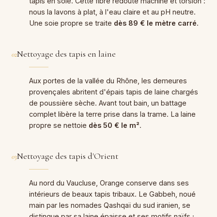
tapis en soie. Cette fibre redoute machine et torsion :
nous la lavons à plat, à l'eau claire et au pH neutre.
Une soie propre se traite
dès 89 € le mètre carré
.
Nettoyage des tapis en laine
02
Aux portes de la vallée du Rhône, les demeures
provençales abritent d'épais tapis de laine chargés
de poussière sèche. Avant tout bain, un battage
complet libère la terre prise dans la trame. La laine
propre se nettoie
dès 50 € le m²
.
Nettoyage des tapis d'Orient
03
Au nord du Vaucluse, Orange conserve dans ses
intérieurs de beaux tapis tribaux. Le Gabbeh, noué
main par les nomades Qashqaï du sud iranien, se
distingue par sa laine épaisse et ses motifs naïfs ;