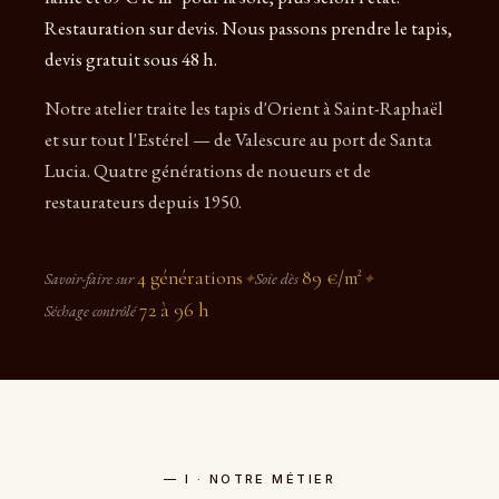
Restauration sur devis. Nous passons prendre le tapis,
devis gratuit sous 48 h.
Notre atelier traite les tapis d'Orient à Saint-Raphaël
et sur tout l'Estérel — de Valescure au port de Santa
Lucia. Quatre générations de noueurs et de
restaurateurs depuis 1950.
4 générations
89 €/m²
Savoir-faire sur
✦
Soie dès
✦
72 à 96 h
Séchage contrôlé
— I · NOTRE MÉTIER