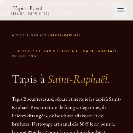
Tapis · Boeuf
ATELIER · DEPUIS 1950
ACCUEIL
/
VAR (83)
/
SAINT-RAPHAËL
— ATELIER DE TAPIS D'ORIENT · SAINT-RAPHAËL ·
DEPUIS 1950
Tapis à
Saint-Raphaël
.
Tapis Boeuf restaure, répare et nettoie les tapis à Saint-
Raphaël. Restauration de franges dégarnies, de
lisières effrangées, de bordures affaissées et de
brûlures. Nettoyage artisanal dès 50 € le m² pour la
laine et 89 € le m² pour la soie, plus selon l'état.