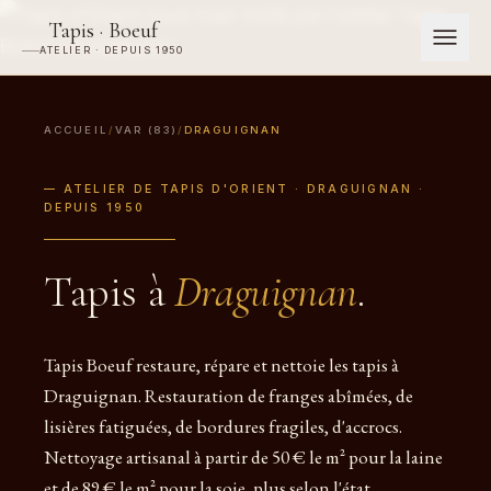
Tapis · Boeuf
ATELIER · DEPUIS 1950
ACCUEIL
/
VAR (83)
/
DRAGUIGNAN
— ATELIER DE TAPIS D'ORIENT · DRAGUIGNAN ·
DEPUIS 1950
Tapis à
Draguignan
.
Tapis Boeuf restaure, répare et nettoie les tapis à
Draguignan. Restauration de franges abîmées, de
lisières fatiguées, de bordures fragiles, d'accrocs.
Nettoyage artisanal à partir de 50 € le m² pour la laine
et de 89 € le m² pour la soie, plus selon l'état.