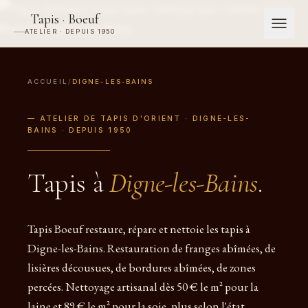
Tapis · Boeuf
ATELIER · DEPUIS 1950
ACCUEIL
/
DIGNE-LES-BAINS
— ATELIER DE TAPIS D'ORIENT · DIGNE-LES-
BAINS · DEPUIS 1950
Tapis à
Digne-les-Bains
.
Tapis Boeuf restaure, répare et nettoie les tapis à
Digne-les-Bains. Restauration de franges abîmées, de
lisières décousues, de bordures abîmées, de zones
percées. Nettoyage artisanal dès 50 € le m² pour la
laine et 89 € le m² pour la soie, plus selon l'état.