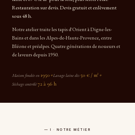
Restauration sur devis. Devis gratuit et enlèvement
sous 48 h.
Notre atelier traite les tapis d'Orient à Digne-les-
Bains et dans les Alpes-de-Haute-Provence, entre
Bléone et préalpes. Quatre générations de noueurs et
de laveurs depuis 1950.
1950
50 € / m²
Maison fondée en
✦
Lavage laine dès
✦
72 à 96 h
Séchage contrôlé
— I · NOTRE MÉTIER