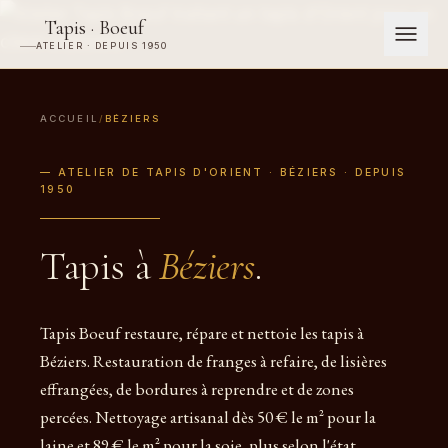
Tapis · Boeuf
ATELIER · DEPUIS 1950
ACCUEIL
/
BÉZIERS
— ATELIER DE TAPIS D'ORIENT · BÉZIERS · DEPUIS
1950
Tapis à
Béziers
.
Tapis Boeuf restaure, répare et nettoie les tapis à
Béziers. Restauration de franges à refaire, de lisières
effrangées, de bordures à reprendre et de zones
percées. Nettoyage artisanal dès 50 € le m² pour la
laine et 89 € le m² pour la soie, plus selon l'état.