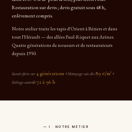
Restauration sur devis ; devis gratuit sous 48 h,
enlèvement compris.
Notre atelier traite les tapis d'Orient à Béziers et dans
tout l'Hérault — des allées Paul-Riquet aux Arènes.
Quatre générations de noueurs et de restaurateurs
depuis 1950.
4 générations
89 €/m²
Savoir-faire sur
✦
Nettoyage soie dès
✦
72 à 96 h
Séchage contrôlé
— I · NOTRE MÉTIER