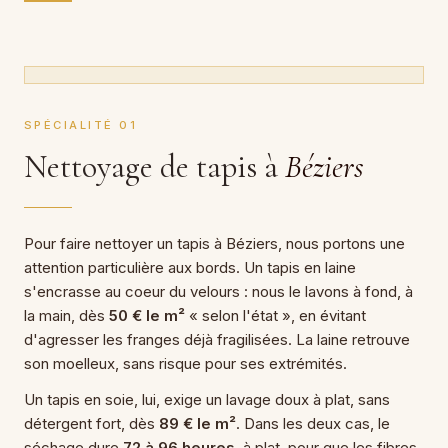
SPÉCIALITÉ 01
Nettoyage de tapis à
Béziers
Pour faire nettoyer un tapis à Béziers, nous portons une
attention particulière aux bords. Un tapis en laine
s'encrasse au coeur du velours : nous le lavons à fond, à
la main, dès
50 € le m²
« selon l'état », en évitant
d'agresser les franges déjà fragilisées. La laine retrouve
son moelleux, sans risque pour ses extrémités.
Un tapis en soie, lui, exige un lavage doux à plat, sans
détergent fort, dès
89 € le m²
. Dans les deux cas, le
séchage dure
72 à 96 heures
, à plat, pour que les fibres