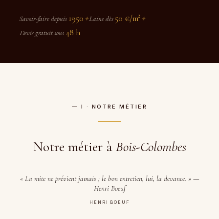
1950
50 €/m²
Savoir-faire depuis
✦
Laine dès
✦
48 h
Devis gratuit sous
— I · NOTRE MÉTIER
Notre métier à
Bois-Colombes
« La mite ne prévient jamais ; le bon entretien, lui, la devance. » —
Henri Boeuf
HENRI BOEUF