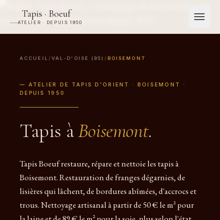
Tapis · Boeuf
ATELIER · DEPUIS 1950
ACCUEIL
/
VAL-D'OISE (95)
/
BOISEMONT
— ATELIER DE TAPIS D'ORIENT · BOISEMONT ·
DEPUIS 1950
Tapis à
Boisemont
.
Tapis Boeuf restaure, répare et nettoie les tapis à
Boisemont. Restauration de franges dégarnies, de
lisières qui lâchent, de bordures abîmées, d'accrocs et
trous. Nettoyage artisanal à partir de 50 € le m² pour
la laine et de 89 € le m² pour la soie, plus selon l'état.