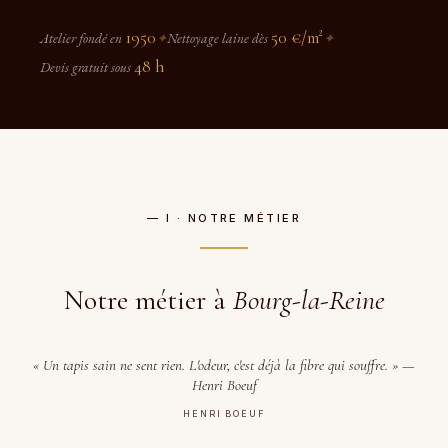
1950
50 €/m²
Atelier fondé en
✦
Nettoyage laine dès
✦
48 h
Devis gratuit sous
— I · NOTRE MÉTIER
Notre métier à
Bourg-la-Reine
« Un tapis sain ne sent rien. L'odeur, c'est déjà la fibre qui souffre. » —
Henri Boeuf
HENRI BOEUF