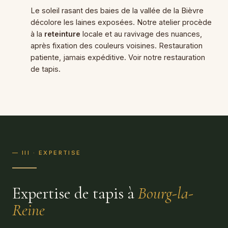
Le soleil rasant des baies de la vallée de la Bièvre
décolore les laines exposées. Notre atelier procède
à la
reteinture
locale et au ravivage des nuances,
après fixation des couleurs voisines. Restauration
patiente, jamais expéditive. Voir notre
restauration
de tapis
.
— III · EXPERTISE
Expertise de tapis à
Bourg-la-
Reine