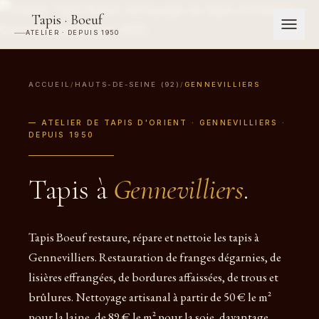
Tapis · Boeuf
ATELIER · DEPUIS 1950
ACCUEIL
/
HAUTS-DE-SEINE (92)
/
GENNEVILLIERS
— ATELIER DE TAPIS D'ORIENT · GENNEVILLIERS ·
DEPUIS 1950
Tapis à
Gennevilliers
.
Tapis Boeuf restaure, répare et nettoie les tapis à
Gennevilliers. Restauration de franges dégarnies, de
lisières effrangées, de bordures affaissées, de trous et
brûlures. Nettoyage artisanal à partir de 50 € le m²
pour la laine, de 89 € le m² pour la soie, davantage