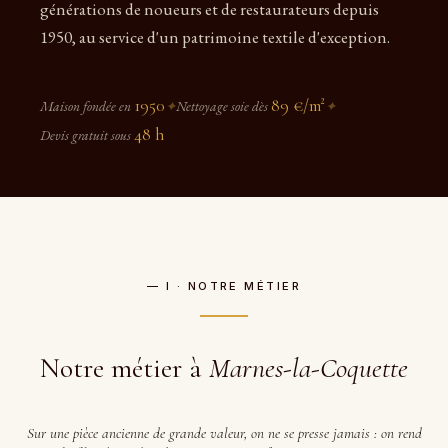
générations de noueurs et de restaurateurs depuis
1950, au service d'un patrimoine textile d'exception.
1950
89 €/m²
Maison fondée en
✦
Nettoyage soie dès
✦
48 h
Devis gratuit sous
— I · NOTRE MÉTIER
Notre métier à
Marnes-la-Coquette
Sur une pièce ancienne de grande valeur, on ne se presse jamais : on rend