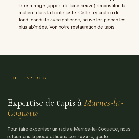
le
relainage
(apport de laine neuve) reconstitue la
matière dans la teinte juste. Cette réparation de
fond, conduite avec patience, sauve les pièces les
plus abîmées. Voir notre
restauration de tapis
.
— III · EXPERTISE
Expertise de tapis à
Marnes-la-
Coquette
Pour faire expertiser un tapis à Marnes-la-Coquette, nous
retournons la pièce et lisons son
revers
, geste