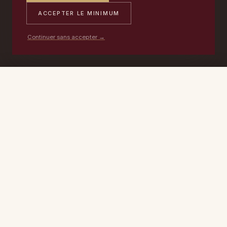
ACCEPTER LE MINIMUM
Continuer sans accepter →
PORTABLE
ATELIER
DEVIS →
06 17 59 32 54
09 50 91 88 85