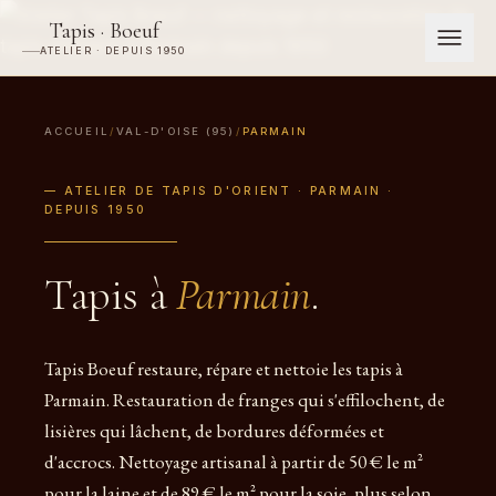
Tapis · Boeuf
ATELIER · DEPUIS 1950
ACCUEIL
/
VAL-D'OISE (95)
/
PARMAIN
— ATELIER DE TAPIS D'ORIENT · PARMAIN ·
DEPUIS 1950
Tapis à
Parmain
.
Tapis Boeuf restaure, répare et nettoie les tapis à
Parmain. Restauration de franges qui s'effilochent, de
lisières qui lâchent, de bordures déformées et
d'accrocs. Nettoyage artisanal à partir de 50 € le m²
pour la laine et de 89 € le m² pour la soie, plus selon