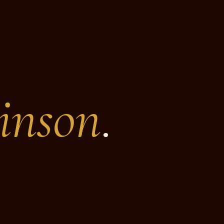
binson
.