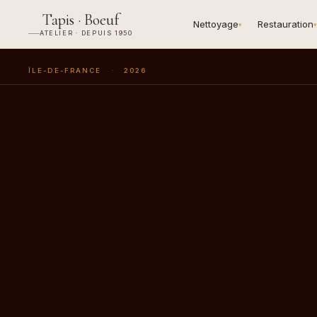
Tapis · Boeuf
Nettoyage
Restauration
▾
▾
ATELIER · DEPUIS 1950
ÎLE-DE-FRANCE
·
2026