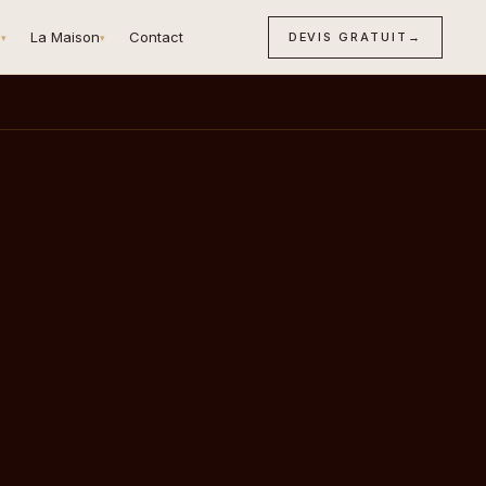
n
La Maison
Contact
DEVIS GRATUIT
→
▾
▾