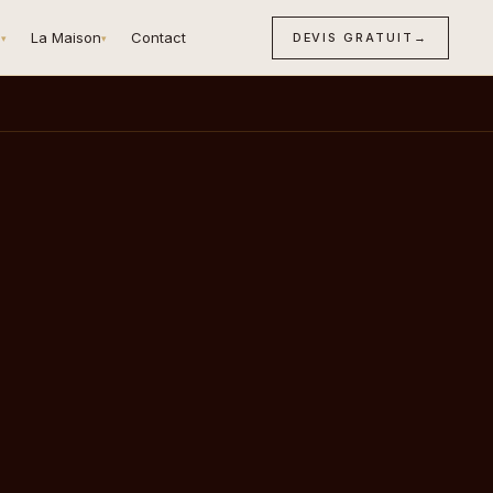
n
La Maison
Contact
DEVIS GRATUIT
→
▾
▾