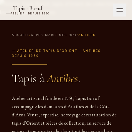
Tapis · Boeuf
ATELIER · DEPUIS 1950
ACCUEIL
/
ALPES-MARITIMES (06)
/
ANTIBES
— ATELIER DE TAPIS D'ORIENT · ANTIBES ·
DEPUIS 1950
Tapis à
Antibes
.
Atelier artisanal fondé en 1950, Tapis Boeuf
accompagne les demeures d'Antibes et de la Côte
d'Azur. Vente, expertise, nettoyage et restauration de
tapis d'Orient et pièces de collection, au service de
votre patrimoine textile, dans tout le pays antibois.