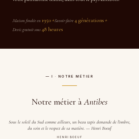
1950
4 générations
Maison fondée en
✦
Savoir-faire
✦
48 heures
Devis gratuit sous
— I · NOTRE MÉTIER
Notre métier à
Antibes
Sous le soleil du Sud comme ailleurs, un beau tapis demande de l'ombre,
du soin et le respect de sa matière. — Henri Boeuf
HENRI BOEUF