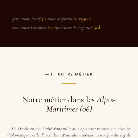
4
1950
générations Boeuf
✦
année de fondation
✦
163
48h
communes desservies
✦
pour votre devis gratuit
— I · NOTRE MÉTIER
Notre métier dans les
Alpes-
Maritimes (06)
« Un Hereke en soie hérité d'une villa du Cap-Ferrat raconte une histoire
diplomatique : celle d'un cadeau d'un sultan ottoman à une famille royale