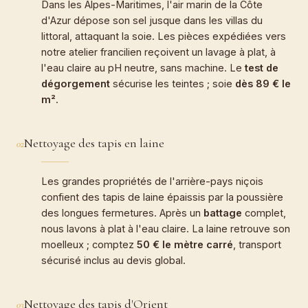
Dans les Alpes-Maritimes, l'air marin de la Côte
d'Azur dépose son sel jusque dans les villas du
littoral, attaquant la soie. Les pièces expédiées vers
notre atelier francilien reçoivent un lavage à plat, à
l'eau claire au pH neutre, sans machine. Le
test de
dégorgement
sécurise les teintes ; soie
dès 89 € le
m²
.
Nettoyage des tapis en laine
02
Les grandes propriétés de l'arrière-pays niçois
confient des tapis de laine épaissis par la poussière
des longues fermetures. Après un
battage
complet,
nous lavons à plat à l'eau claire. La laine retrouve son
moelleux ; comptez
50 € le mètre carré
, transport
sécurisé inclus au devis global.
Nettoyage des tapis d'Orient
03