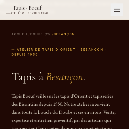
Tapis · Boeuf
ATELIER · DEPUIS 1950
ACCUEIL
/
DOUBS (25)
/
BESANÇON
— ATELIER DE TAPIS D'ORIENT · BESANÇON ·
DEPUIS 1950
Tapis à
Besançon
.
Tapis Boeuf veille sur les tapis d'Orient et tapisseries
des Bisontins depuis 1950. Notre atelier intervient
dans toute la boucle du Doubs et ses environs. Vente,
expertise et entretien préventif, par des artisans qui
transmettent leur métier depuis quatre générations.