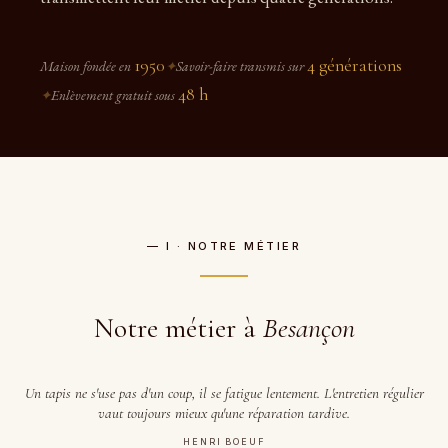
1950
4 générations
Maison fondée en
✦
Savoir-faire transmis sur
48 h
✦
Enlèvement gratuit sous
— I · NOTRE MÉTIER
Notre métier à
Besançon
Un tapis ne s'use pas d'un coup, il se fatigue lentement. L'entretien régulier
vaut toujours mieux qu'une réparation tardive.
HENRI BOEUF