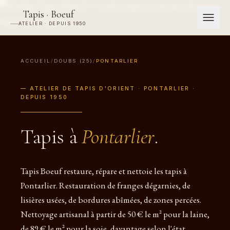
Tapis · Boeuf
ATELIER · DEPUIS 1950
ACCUEIL
/
DOUBS (25)
/
PONTARLIER
— ATELIER DE TAPIS D'ORIENT · PONTARLIER ·
DEPUIS 1950
Tapis à
Pontarlier
.
Tapis Boeuf restaure, répare et nettoie les tapis à
Pontarlier. Restauration de franges dégarnies, de
lisières usées, de bordures abîmées, de zones percées.
Nettoyage artisanal à partir de 50 € le m² pour la laine,
de 89 € le m² pour la soie, davantage selon l'état.