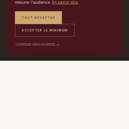
mesurer l'audience.
En savoir plus
TOUT ACCEPTER
ACCEPTER LE MINIMUM
Continuer sans accepter →
PORTABLE
ATELIER
DEVIS →
06 17 59 32 54
09 50 91 88 85