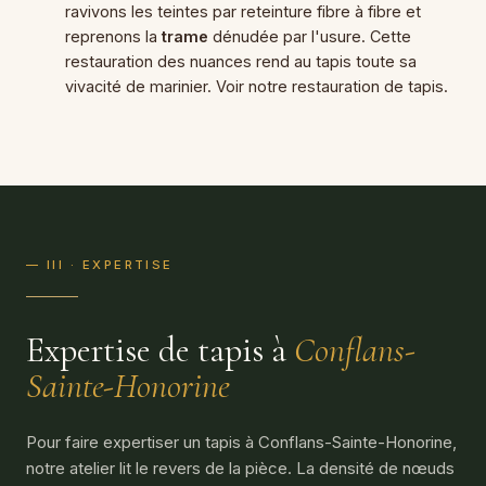
ravivons les teintes par reteinture fibre à fibre et
reprenons la
trame
dénudée par l'usure. Cette
restauration des nuances rend au tapis toute sa
vivacité de marinier. Voir notre
restauration de tapis
.
— III · EXPERTISE
Expertise de tapis à
Conflans-
Sainte-Honorine
Pour faire expertiser un tapis à Conflans-Sainte-Honorine,
notre atelier lit le revers de la pièce. La densité de nœuds