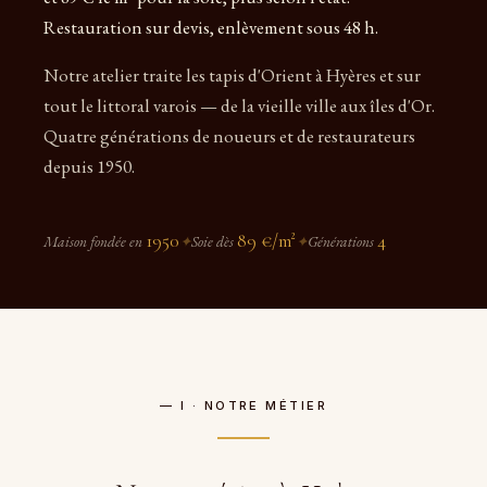
Restauration sur devis, enlèvement sous 48 h.
Notre atelier traite les tapis d'Orient à Hyères et sur
tout le littoral varois — de la vieille ville aux îles d'Or.
Quatre générations de noueurs et de restaurateurs
depuis 1950.
1950
89 €/m²
4
Maison fondée en
✦
Soie dès
✦
Générations
— I · NOTRE MÉTIER