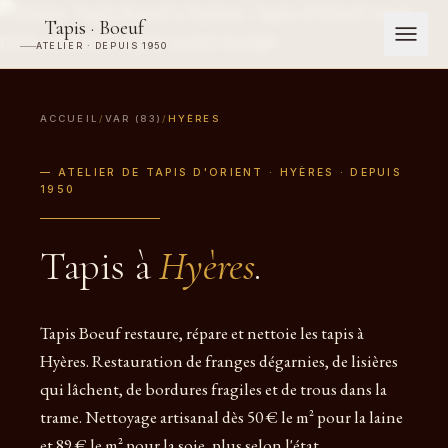
Tapis · Boeuf
ATELIER · DEPUIS 1950
ACCUEIL
/
VAR (83)
/
HYÈRES
— ATELIER DE TAPIS D'ORIENT · HYÈRES · DEPUIS
1950
Tapis à
Hyères
.
Tapis Boeuf restaure, répare et nettoie les tapis à
Hyères. Restauration de franges dégarnies, de lisières
qui lâchent, de bordures fragiles et de trous dans la
trame. Nettoyage artisanal dès 50 € le m² pour la laine
et 89 € le m² pour la soie, plus selon l'état.