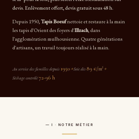
devis. Enlèvement offert, devis gratuit sous 48 h.
Depuis 1950,
Tapis Boeuf
nettoie et restaure à la main
les tapis d'Orient des foyers d'
Illzach
, dans
l'agglomération mulhousienne. Quatre générations
d'artisans, un travail toujours réalisé à la main.
1950
89 €/m²
Au service des familles depuis
✦
Soie dès
✦
72-96 h
Séchage contrôlé
— I · NOTRE MÉTIER