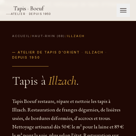
Tapis · Boeuf
ATELIER · DEPUIS 1950
ACCUEIL
/
HAUT-RHIN (68)
/
ILLZACH
— ATELIER DE TAPIS D'ORIENT · ILLZACH ·
DEPUIS 1950
Tapis à
Illzach
.
Tapis Boeuf restaure, répare et nettoie les tapis à
Illzach. Restauration de franges dégarnies, de lisières
usées, de bordures déformées, d'accrocs et trous.
Nettoyage artisanal dès 50 € le m² pour la laine et 89 €
le m² pour la soie, plus selon l'état. Restauration sur