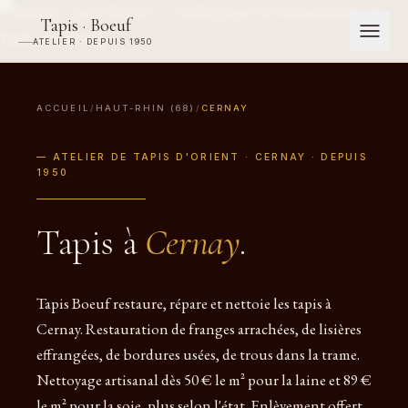
Tapis · Boeuf
ATELIER · DEPUIS 1950
ACCUEIL
/
HAUT-RHIN (68)
/
CERNAY
— ATELIER DE TAPIS D'ORIENT · CERNAY · DEPUIS
1950
Tapis à
Cernay
.
Tapis Boeuf restaure, répare et nettoie les tapis à
Cernay. Restauration de franges arrachées, de lisières
effrangées, de bordures usées, de trous dans la trame.
Nettoyage artisanal dès 50 € le m² pour la laine et 89 €
le m² pour la soie, plus selon l'état. Enlèvement offert