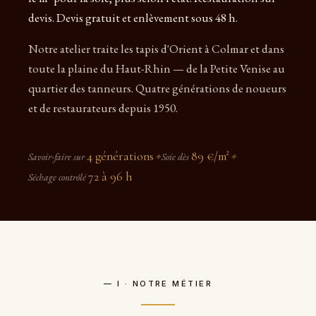
devis. Devis gratuit et enlèvement sous 48 h.
Notre atelier traite les tapis d'Orient à Colmar et dans
toute la plaine du Haut-Rhin — de la Petite Venise au
quartier des tanneurs. Quatre générations de noueurs
et de restaurateurs depuis 1950.
4 générations
89 €/m²
Savoir-faire sur
✦
Soie dès
✦
72 à 96 h
Séchage contrôlé
— I · NOTRE MÉTIER