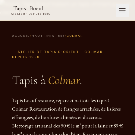
Tapis · Boeuf
ATELIER · DEPUIS 1950
ACCUEIL
/
HAUT-RHIN (68)
/
COLMAR
— ATELIER DE TAPIS D'ORIENT · COLMAR ·
DEPUIS 1950
Tapis à
Colmar
.
Tapis Boeuf restaure, répare et nettoie les tapis à
Colmar. Restauration de franges arrachées, de lisières
effrangées, de bordures abîmées et d'accrocs.
Nettoyage artisanal dès 50 € le m² pour la laine et 89 €
le m² pour la soie, plus selon l'état. Restauration sur