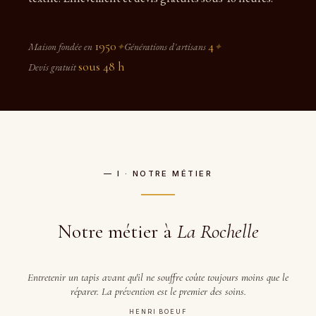
1950
4
Maison fondée en
✦
Générations d'artisans
✦
sous 48 h
Devis gratuit
— I · NOTRE MÉTIER
Notre métier à
La Rochelle
Entretenir un tapis avant qu'il ne souffre coûte toujours moins que le
réparer. La prévention est le premier des soins.
HENRI BOEUF