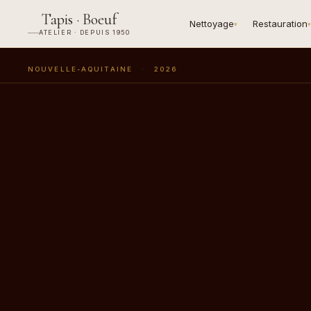
Tapis · Boeuf
Nettoyage
Restauration
▾
▾
ATELIER · DEPUIS 1950
NOUVELLE-AQUITAINE
·
2026