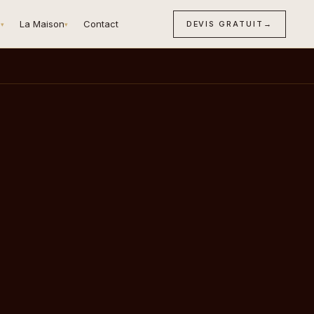
n
La Maison
Contact
DEVIS GRATUIT
→
▾
▾