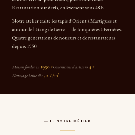
Restauration sur devis, enlèvement sous 48 h.
Notre atelier traite les tapis d'Orient à Martigues et
autour de l'étang de Berre — de Jonquières à Ferrières.
Quatre générations de noueurs et de restaurateurs
depuis 1950.
1950
4
Maison fondée en
✦
Générations d'artisans
✦
50 €/m²
Nettoyage laine dès
— I · NOTRE MÉTIER