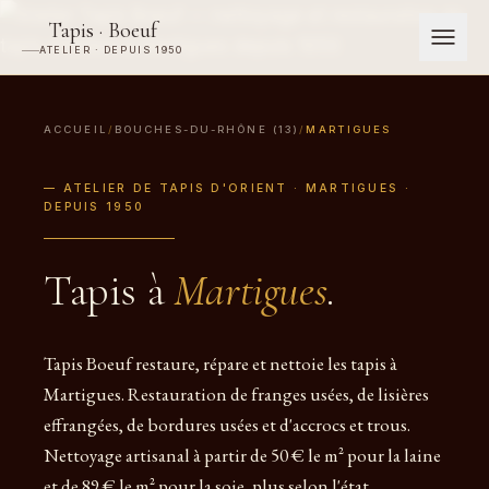
Tapis · Boeuf
ATELIER · DEPUIS 1950
ACCUEIL
/
BOUCHES-DU-RHÔNE (13)
/
MARTIGUES
— ATELIER DE TAPIS D'ORIENT · MARTIGUES ·
DEPUIS 1950
Tapis à
Martigues
.
Tapis Boeuf restaure, répare et nettoie les tapis à
Martigues. Restauration de franges usées, de lisières
effrangées, de bordures usées et d'accrocs et trous.
Nettoyage artisanal à partir de 50 € le m² pour la laine
et de 89 € le m² pour la soie, plus selon l'état.