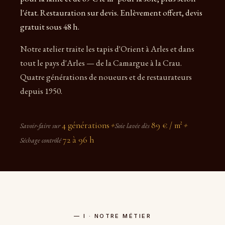
l'état. Restauration sur devis. Enlèvement offert, devis
gratuit sous 48 h.
Notre atelier traite les tapis d'Orient à Arles et dans
tout le pays d'Arles — de la Camargue à la Crau.
Quatre générations de noueurs et de restaurateurs
depuis 1950.
4 générations
89 € / m²
Savoir-faire sur
✦
Soie lavée dès
✦
72 à 96 h
Séchage contrôlé
— I · NOTRE MÉTIER