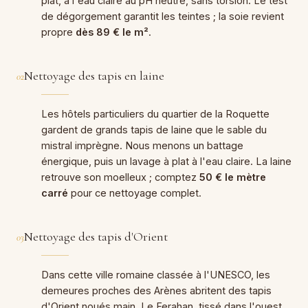
plat, à l'eau claire au pH neutre, sans torsion. Le test
de dégorgement garantit les teintes ; la soie revient
propre
dès 89 € le m²
.
Nettoyage des tapis en laine
02
Les hôtels particuliers du quartier de la Roquette
gardent de grands tapis de laine que le sable du
mistral imprègne. Nous menons un battage
énergique, puis un lavage à plat à l'eau claire. La laine
retrouve son moelleux ; comptez
50 € le mètre
carré
pour ce nettoyage complet.
Nettoyage des tapis d'Orient
03
Dans cette ville romaine classée à l'UNESCO, les
demeures proches des Arènes abritent des tapis
d'Orient noués main. Le Ferahan, tissé dans l'ouest