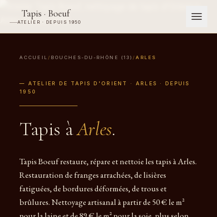
Tapis · Boeuf
ATELIER · DEPUIS 1950
ACCUEIL
/
BOUCHES-DU-RHÔNE (13)
/
ARLES
— ATELIER DE TAPIS D'ORIENT · ARLES · DEPUIS
1950
Tapis à
Arles
.
Tapis Boeuf restaure, répare et nettoie les tapis à Arles.
Restauration de franges arrachées, de lisières
fatiguées, de bordures déformées, de trous et
brûlures. Nettoyage artisanal à partir de 50 € le m²
pour la laine et de 89 € le m² pour la soie, plus selon