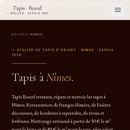
Tapis · Boeuf
ATELIER · DEPUIS 1950
ACCUEIL
/
NÎMES
— ATELIER DE TAPIS D'ORIENT · NÎMES · DEPUIS
1950
Tapis à
Nîmes
.
Tapis Boeuf restaure, répare et nettoie les tapis à
Nîmes. Restauration de franges élimées, de lisières
décousues, de bordures à reprendre, de trous et
brûlures. Nettoyage artisanal à partir de 50 € le m²
pour la laine et de 89 € le m² pour la soie, plus selon