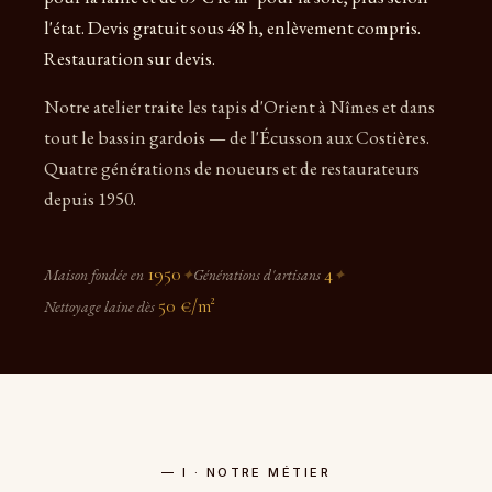
l'état. Devis gratuit sous 48 h, enlèvement compris.
Restauration sur devis.
Notre atelier traite les tapis d'Orient à Nîmes et dans
tout le bassin gardois — de l'Écusson aux Costières.
Quatre générations de noueurs et de restaurateurs
depuis 1950.
1950
4
Maison fondée en
✦
Générations d'artisans
✦
50 €/m²
Nettoyage laine dès
— I · NOTRE MÉTIER