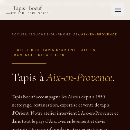
Tapis · Boeuf
ATELIER · DEPUIS 1950
ACCUEIL
/
BOUCHES-DU-RHÔNE (13)
/
AIX-EN-PROVENCE
— ATELIER DE TAPIS D'ORIENT · AIX-EN-
PROVENCE · DEPUIS 1950
Tapis à
Aix-en-Provence
.
Tapis Boeuf accompagne les Aixois depuis 1950 :
nettoyage, restauration, expertise et vente de tapis
d'Orient. Notre atelier intervient à Aix-en-Provence et
dans tout le pays d'Aix, avec enlèvement et devis
gratuits. Un savoir-faire de quatre générations au