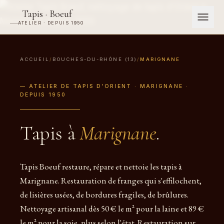
Tapis · Boeuf
ATELIER · DEPUIS 1950
ACCUEIL
/
BOUCHES-DU-RHÔNE (13)
/
MARIGNANE
— ATELIER DE TAPIS D'ORIENT · MARIGNANE ·
DEPUIS 1950
Tapis à
Marignane
.
Tapis Boeuf restaure, répare et nettoie les tapis à
Marignane. Restauration de franges qui s'effilochent,
de lisières usées, de bordures fragiles, de brûlures.
Nettoyage artisanal dès 50 € le m² pour la laine et 89 €
le m² pour la soie, plus selon l'état. Restauration sur