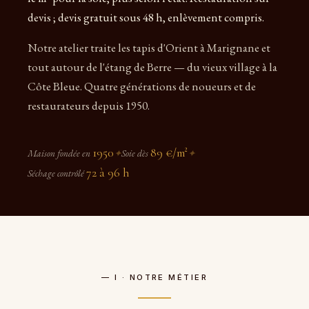
devis ; devis gratuit sous 48 h, enlèvement compris.
Notre atelier traite les tapis d'Orient à Marignane et
tout autour de l'étang de Berre — du vieux village à la
Côte Bleue. Quatre générations de noueurs et de
restaurateurs depuis 1950.
1950
89 €/m²
Maison fondée en
✦
Soie dès
✦
72 à 96 h
Séchage contrôlé
— I · NOTRE MÉTIER