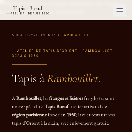
Tapis · Boeuf
ATELIER · DEPUIS 1950
ACCUEIL
/
YVELINES (78)
/
RAMBOUILLET
— ATELIER DE TAPIS D'ORIENT · RAMBOUILLET ·
DEPUIS 1950
Tapis à
Rambouillet
.
À
Rambouillet
, les
franges
et
lisières
fragilisées sont
notre spécialité.
Tapis Boeuf
, atelier artisanal de
région parisienne
fondé en
1950
, lave et restaure vos
tapis d'Orient à la main, avec enlèvement gratuit.