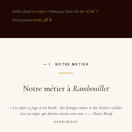
1950
50 €/m²
Atelier fondé en
✦
Nettoyage laine dès
✦
sous 48 h
Devis gratuit
— I · NOTRE MÉTIER
Notre métier à
Rambouillet
« Un tapis se juge à ses bords : des franges nettes et des lisières solides,
c'est un tapis qui durera encore cent ans. » — Henri Boeuf
HENRI BOEUF