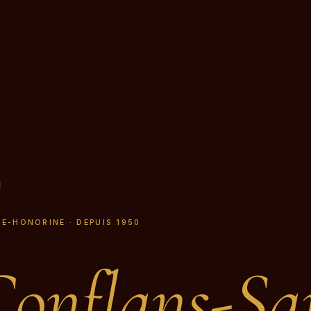
E
TE-HONORINE · DEPUIS 1950
onflans-Sai