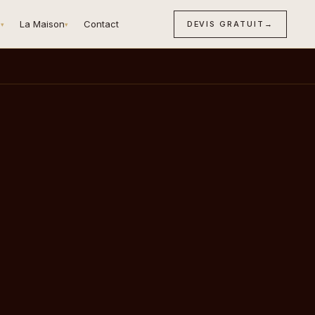
n
La Maison
Contact
DEVIS GRATUIT
→
▾
▾