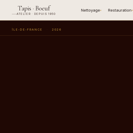
Tapis · Boeuf
Nettoyage
Restauration
▾
▾
ATELIER · DEPUIS 1950
ÎLE-DE-FRANCE
·
2026