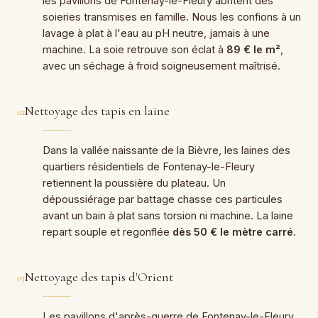
les pavillons de Fontenay-le-Fleury abritent des
soieries transmises en famille. Nous les confions à un
lavage à plat à l'eau au pH neutre, jamais à une
machine. La soie retrouve son éclat à
89 € le m²
,
avec un séchage à froid soigneusement maîtrisé.
Nettoyage des tapis en laine
02
Dans la vallée naissante de la Bièvre, les laines des
quartiers résidentiels de Fontenay-le-Fleury
retiennent la poussière du plateau. Un
dépoussiérage par battage chasse ces particules
avant un bain à plat sans torsion ni machine. La laine
repart souple et regonflée
dès 50 € le mètre carré
.
Nettoyage des tapis d'Orient
03
Les pavillons d'après-guerre de Fontenay-le-Fleury