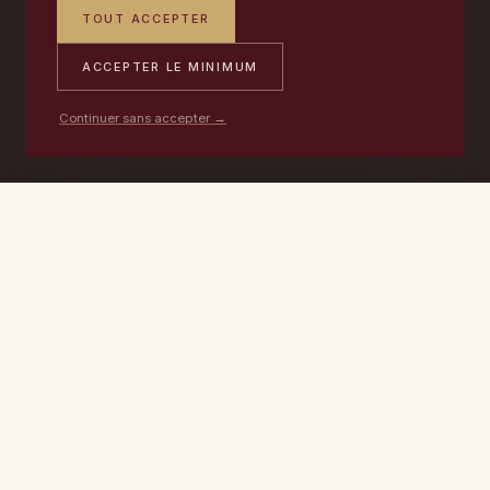
TOUT ACCEPTER
ACCEPTER LE MINIMUM
Continuer sans accepter →
PORTABLE
ATELIER
DEVIS →
06 17 59 32 54
09 50 91 88 85