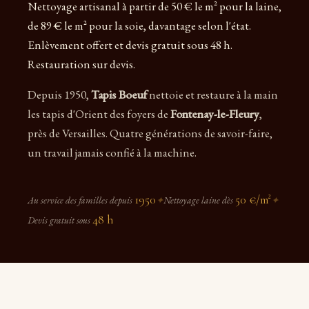
Nettoyage artisanal à partir de 50 € le m² pour la laine,
de 89 € le m² pour la soie, davantage selon l'état.
Enlèvement offert et devis gratuit sous 48 h.
Restauration sur devis.
Depuis 1950,
Tapis Boeuf
nettoie et restaure à la main
les tapis d'Orient des foyers de
Fontenay-le-Fleury
,
près de Versailles. Quatre générations de savoir-faire,
un travail jamais confié à la machine.
1950
50 €/m²
Au service des familles depuis
✦
Nettoyage laine dès
✦
48 h
Devis gratuit sous