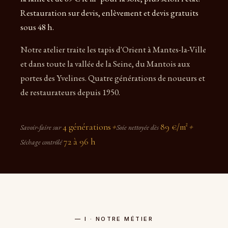
Restauration sur devis, enlèvement et devis gratuits
sous 48 h.
Notre atelier traite les tapis d'Orient à Mantes-la-Ville
et dans toute la vallée de la Seine, du Mantois aux
portes des Yvelines. Quatre générations de noueurs et
de restaurateurs depuis 1950.
4 générations
89 €/m²
Savoir-faire sur
✦
Soie nettoyée dès
✦
72 à 96 h
Séchage contrôlé
— I · NOTRE MÉTIER