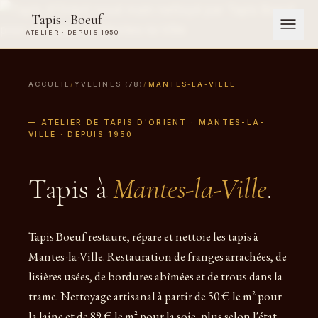
Tapis · Boeuf
ATELIER · DEPUIS 1950
ACCUEIL
/
YVELINES (78)
/
MANTES-LA-VILLE
— ATELIER DE TAPIS D'ORIENT · MANTES-LA-
VILLE · DEPUIS 1950
Tapis à
Mantes-la-Ville
.
Tapis Boeuf restaure, répare et nettoie les tapis à
Mantes-la-Ville. Restauration de franges arrachées, de
lisières usées, de bordures abîmées et de trous dans la
trame. Nettoyage artisanal à partir de 50 € le m² pour
la laine et de 89 € le m² pour la soie, plus selon l'état.