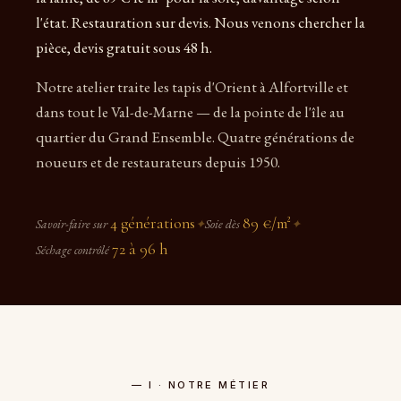
l'état. Restauration sur devis. Nous venons chercher la
pièce, devis gratuit sous 48 h.
Notre atelier traite les tapis d'Orient à Alfortville et
dans tout le Val-de-Marne — de la pointe de l'île au
quartier du Grand Ensemble. Quatre générations de
noueurs et de restaurateurs depuis 1950.
4 générations
89 €/m²
Savoir-faire sur
✦
Soie dès
✦
72 à 96 h
Séchage contrôlé
— I · NOTRE MÉTIER