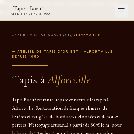
Tapis · Boeuf
ATELIER · DEPUIS 1950
ACCUEIL
/
VAL-DE-MARNE (94)
/
ALFORTVILLE
— ATELIER DE TAPIS D'ORIENT · ALFORTVILLE ·
DEPUIS 1950
Tapis à
Alfortville
.
Tapis Boeuf restaure, répare et nettoie les tapis à
Alfortville. Restauration de franges élimées, de
lisières effrangées, de bordures déformées et de zones
percées. Nettoyage artisanal à partir de 50 € le m² pour
la laine, de 89 € le m² pour la soie, davantage selon