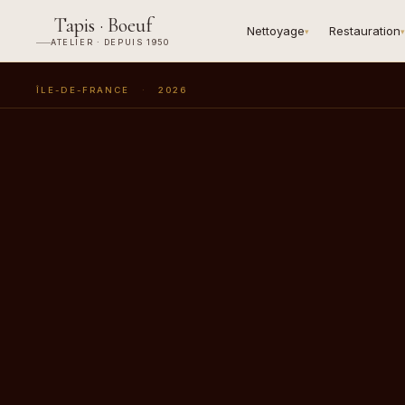
Tapis · Boeuf
Nettoyage
Restauration
▾
▾
ATELIER · DEPUIS 1950
ÎLE-DE-FRANCE
·
2026