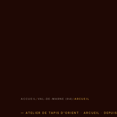
ACCUEIL
/
VAL-DE-MARNE (94)
/
ARCUEIL
— ATELIER DE TAPIS D'ORIENT · ARCUEIL · DEPUI