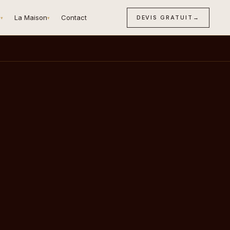
n
La Maison
Contact
DEVIS GRATUIT
→
▾
▾